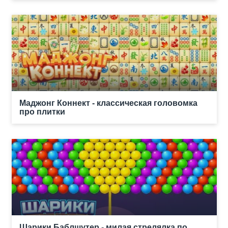
Маджонг Коннект - классическая головомка
про плитки
Шарики Баблшутер - милая стрелялка по