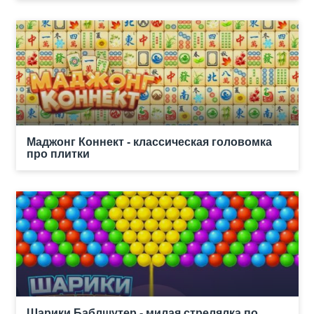
Маджонг Коннект - классическая головомка
про плитки
Шарики Баблшутер - милая стрелялка по