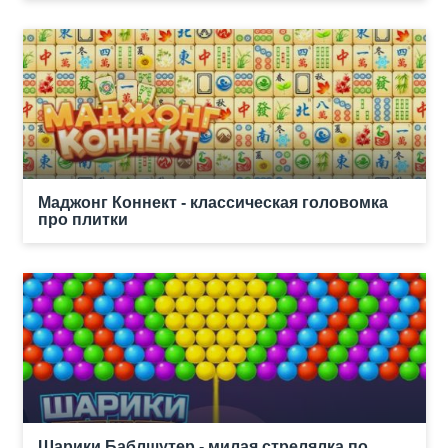
Маджонг Коннект - классическая головомка
про плитки
Шарики Баблшутер - милая стрелялка по