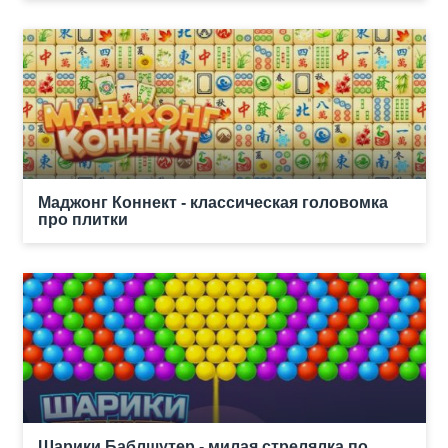
Маджонг Коннект - классическая головомка
про плитки
Шарики Баблшутер - милая стрелялка по