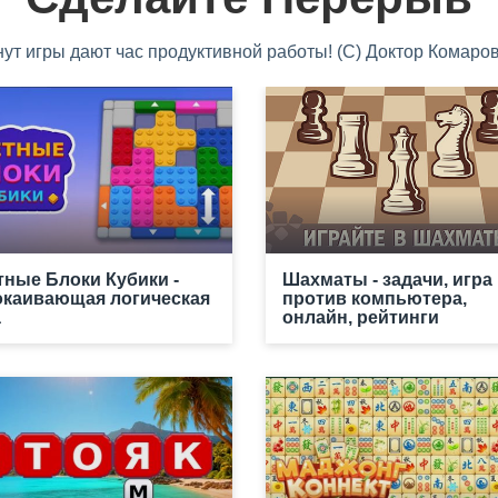
нут игры дают час продуктивной работы! (С) Доктор Комаров
тные Блоки Кубики -
Шахматы - задачи, игра
окаивающая логическая
против компьютера,
а
онлайн, рейтинги