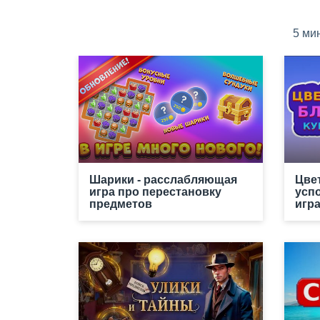
5 ми
Шарики - расслабляющая
Цве
игра про перестановку
усп
предметов
игр