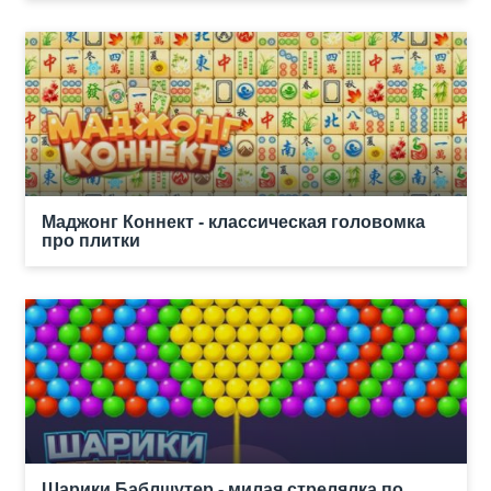
Маджонг Коннект - классическая головомка
про плитки
Шарики Баблшутер - милая стрелялка по