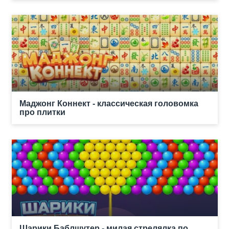
Маджонг Коннект - классическая головомка
про плитки
Шарики Баблшутер - милая стрелялка по