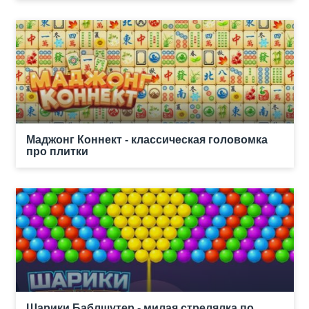
Маджонг Коннект - классическая головомка
про плитки
Шарики Баблшутер - милая стрелялка по