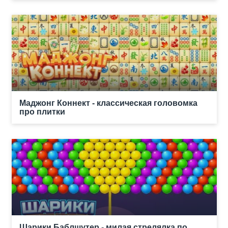
Маджонг Коннект - классическая головомка
про плитки
Шарики Баблшутер - милая стрелялка по