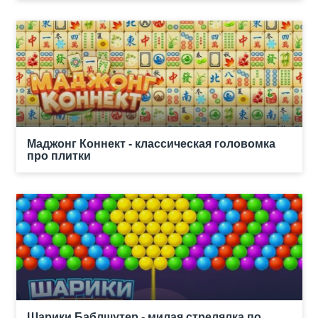
Маджонг Коннект - классическая головомка
про плитки
Шарики Баблшутер - милая стрелялка по