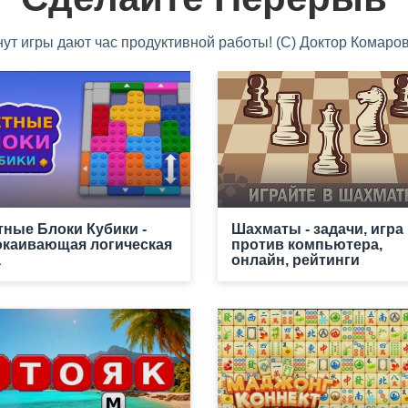
нут игры дают час продуктивной работы! (С) Доктор Комаров
тные Блоки Кубики -
Шахматы - задачи, игра
окаивающая логическая
против компьютера,
а
онлайн, рейтинги