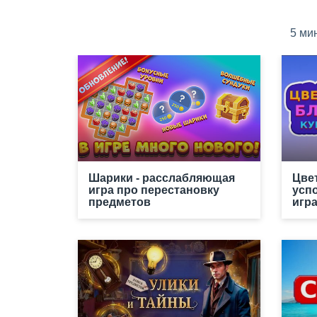
5 ми
Шарики - расслабляющая
Цве
игра про перестановку
усп
предметов
игр