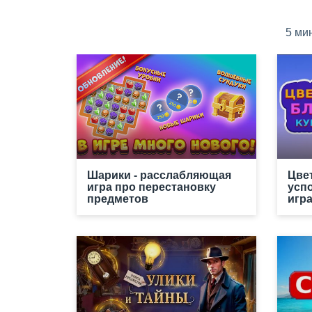
5 ми
Шарики - расслабляющая
Цве
игра про перестановку
усп
предметов
игр