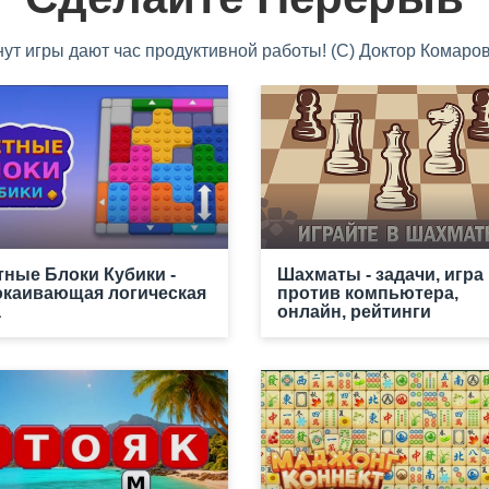
нут игры дают час продуктивной работы! (С) Доктор Комаров
тные Блоки Кубики -
Шахматы - задачи, игра
окаивающая логическая
против компьютера,
а
онлайн, рейтинги