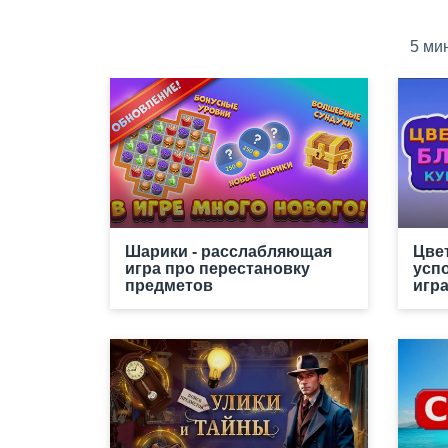
5 ми
Шарики - расслабляющая
Цве
игра про перестановку
усп
предметов
игр