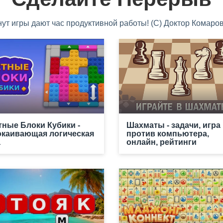
нут игры дают час продуктивной работы! (С) Доктор Комаров
тные Блоки Кубики -
Шахматы - задачи, игра
окаивающая логическая
против компьютера,
а
онлайн, рейтинги