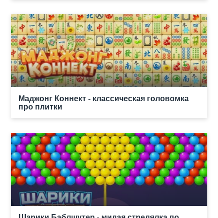
Маджонг Коннект - классическая головомка
про плитки
Шарики Баблшутер - милая стрелялка по