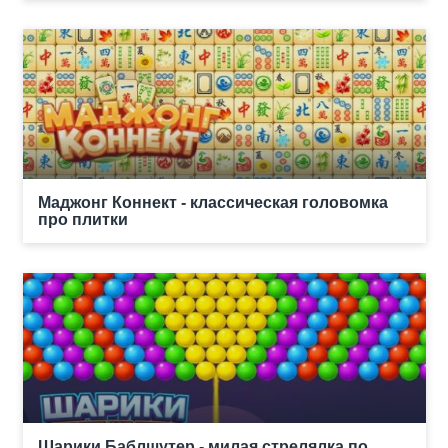
Маджонг Коннект - классическая головомка
про плитки
Шарики Баблшутер - милая стрелялка по