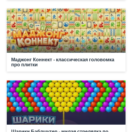
Маджонг Коннект - классическая головомка
про плитки
Шарики Баблшутер - милая стрелялка по