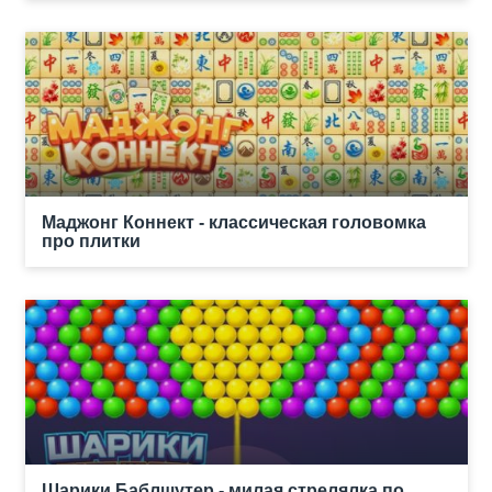
Маджонг Коннект - классическая головомка
про плитки
Шарики Баблшутер - милая стрелялка по