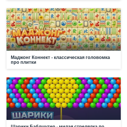
Маджонг Коннект - классическая головомка
про плитки
Шарики Баблшутер - милая стрелялка по