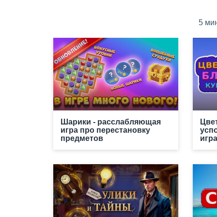
5 ми
Шарики - расслабляющая
Цве
игра про перестановку
усп
предметов
игр