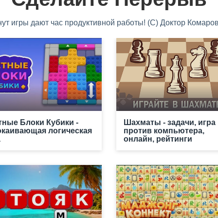
нут игры дают час продуктивной работы! (С) Доктор Комаров
тные Блоки Кубики -
Шахматы - задачи, игра
окаивающая логическая
против компьютера,
а
онлайн, рейтинги