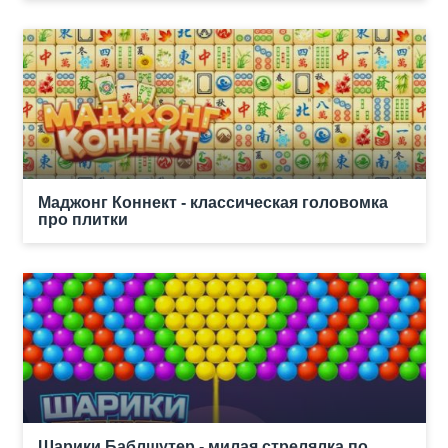
Маджонг Коннект - классическая головомка
про плитки
Шарики Баблшутер - милая стрелялка по